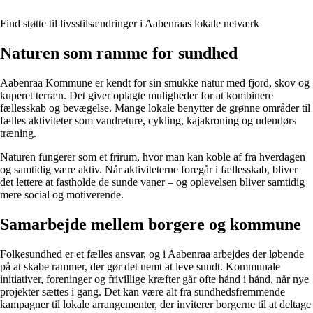
Find støtte til livsstilsændringer i Aabenraas lokale netværk
Naturen som ramme for sundhed
Aabenraa Kommune er kendt for sin smukke natur med fjord, skov og
kuperet terræn. Det giver oplagte muligheder for at kombinere
fællesskab og bevægelse. Mange lokale benytter de grønne områder til
fælles aktiviteter som vandreture, cykling, kajakroning og udendørs
træning.
Naturen fungerer som et frirum, hvor man kan koble af fra hverdagen
og samtidig være aktiv. Når aktiviteterne foregår i fællesskab, bliver
det lettere at fastholde de sunde vaner – og oplevelsen bliver samtidig
mere social og motiverende.
Samarbejde mellem borgere og kommune
Folkesundhed er et fælles ansvar, og i Aabenraa arbejdes der løbende
på at skabe rammer, der gør det nemt at leve sundt. Kommunale
initiativer, foreninger og frivillige kræfter går ofte hånd i hånd, når nye
projekter sættes i gang. Det kan være alt fra sundhedsfremmende
kampagner til lokale arrangementer, der inviterer borgerne til at deltage