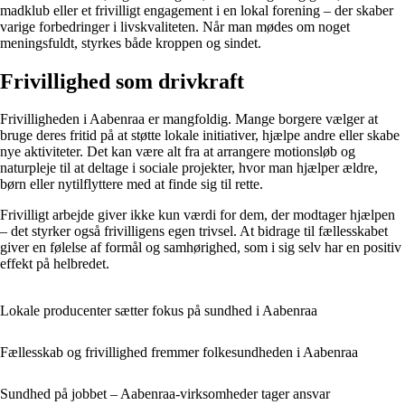
madklub eller et frivilligt engagement i en lokal forening – der skaber
varige forbedringer i livskvaliteten. Når man mødes om noget
meningsfuldt, styrkes både kroppen og sindet.
Frivillighed som drivkraft
Frivilligheden i Aabenraa er mangfoldig. Mange borgere vælger at
bruge deres fritid på at støtte lokale initiativer, hjælpe andre eller skabe
nye aktiviteter. Det kan være alt fra at arrangere motionsløb og
naturpleje til at deltage i sociale projekter, hvor man hjælper ældre,
børn eller nytilflyttere med at finde sig til rette.
Frivilligt arbejde giver ikke kun værdi for dem, der modtager hjælpen
– det styrker også frivilligens egen trivsel. At bidrage til fællesskabet
giver en følelse af formål og samhørighed, som i sig selv har en positiv
effekt på helbredet.
Lokale producenter sætter fokus på sundhed i Aabenraa
Fællesskab og frivillighed fremmer folkesundheden i Aabenraa
Sundhed på jobbet – Aabenraa-virksomheder tager ansvar