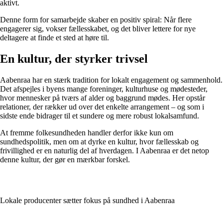
aktivt.
Denne form for samarbejde skaber en positiv spiral: Når flere
engagerer sig, vokser fællesskabet, og det bliver lettere for nye
deltagere at finde et sted at høre til.
En kultur, der styrker trivsel
Aabenraa har en stærk tradition for lokalt engagement og sammenhold.
Det afspejles i byens mange foreninger, kulturhuse og mødesteder,
hvor mennesker på tværs af alder og baggrund mødes. Her opstår
relationer, der rækker ud over det enkelte arrangement – og som i
sidste ende bidrager til et sundere og mere robust lokalsamfund.
At fremme folkesundheden handler derfor ikke kun om
sundhedspolitik, men om at dyrke en kultur, hvor fællesskab og
frivillighed er en naturlig del af hverdagen. I Aabenraa er det netop
denne kultur, der gør en mærkbar forskel.
Lokale producenter sætter fokus på sundhed i Aabenraa