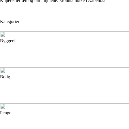
Kuperet terræn og fart i hjulene: Mountainbike i Aabenraa
Kategorier
Byggeri
Bolig
Penge